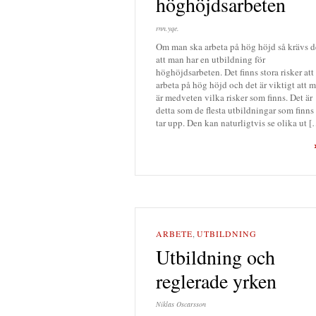
höghöjdsarbeten
rnn.yqe.
Om man ska arbeta på hög höjd så krävs d
att man har en utbildning för
höghöjdsarbeten. Det finns stora risker att
arbeta på hög höjd och det är viktigt att 
är medveten vilka risker som finns. Det är
detta som de flesta utbildningar som finns
tar upp. Den kan naturligtvis se olika ut 
ARBETE
,
UTBILDNING
Utbildning och
reglerade yrken
Niklas Oscarsson