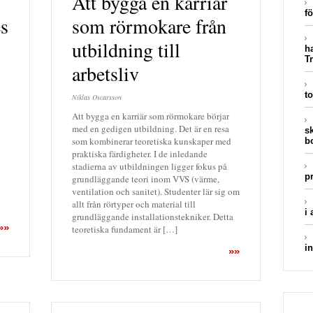
Att bygga en karriär
fö
es
som rörmokare från
utbildning till
h
Tr
arbetsliv
to
Niklas Oscarsson
Att bygga en karriär som rörmokare börjar
med en gedigen utbildning. Det är en resa
s
som kombinerar teoretiska kunskaper med
b
praktiska färdigheter. I de inledande
stadierna av utbildningen ligger fokus på
p
grundläggande teori inom VVS (värme,
ventilation och sanitet). Studenter lär sig om
allt från rörtyper och material till
i
grundläggande installationstekniker. Detta
»»
teoretiska fundament är […]
in
»»