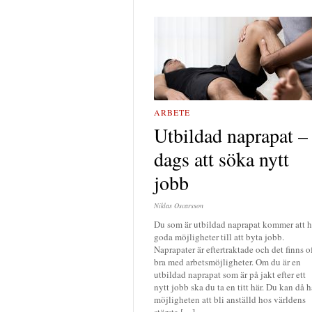
ARBETE
Utbildad naprapat –
dags att söka nytt
jobb
Niklas Oscarsson
Du som är utbildad naprapat kommer att 
goda möjligheter till att byta jobb.
Naprapater är eftertraktade och det finns o
bra med arbetsmöjligheter. Om du är en
utbildad naprapat som är på jakt efter ett
nytt jobb ska du ta en titt här. Du kan då h
möjligheten att bli anställd hos världens
största […]