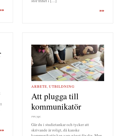
stor frihet i […]
»»
»»
r
ARBETE
,
UTBILDNING
Att plugga till
t
kommunikatör
tt
n
rnn.yqe.
Går du i studietankar och tycker att
skrivande är roligt, då kanske
»»
kommunikatör kan vara något för dig. Men