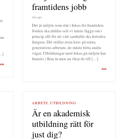
framtidens jobb
rnn.yqe.
et
Det är miljön som står i fokus för framtiden.
Jorden ska räddas och vi måste lägga om i
princip allt för att vårt samhälle ska fortsätta
man
fungera. Det ställer stora krav på nästa
generations arbetare, de måste hitta andra
vägar. Utbildningar med fokus på miljön har
[…]
funnits i flera år men nu ökar de till […]
»»
»»
ARBETE
,
UTBILDNING
Är en akademisk
utbildning rätt för
just dig?