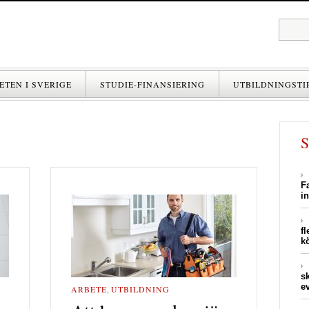
ETEN I SVERIGE
STUDIE-FINANSIERING
UTBILDNINGSTI
F
i
f
k
s
e
ARBETE
,
UTBILDNING