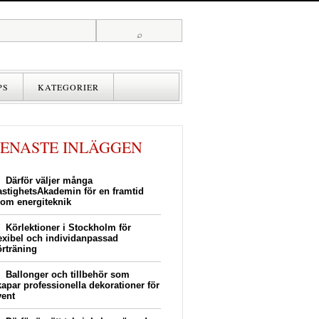
PS
KATEGORIER
UTBILDNING
ARBETE
SENASTE INLÄGGEN
FÖRETAG
Därför väljer många
ANSTÄLLDA
astighetsAkademin för en framtid
nom energiteknik
Körlektioner i Stockholm för
lexibel och individanpassad
örträning
Ballonger och tillbehör som
kapar professionella dekorationer för
vent