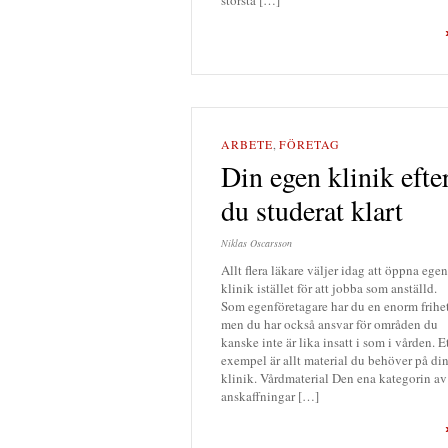
ARBETE
,
FÖRETAG
Din egen klinik efte
du studerat klart
Niklas Oscarsson
Allt flera läkare väljer idag att öppna egen
klinik istället för att jobba som anställd.
Som egenföretagare har du en enorm frihe
men du har också ansvar för områden du
kanske inte är lika insatt i som i vården. E
exempel är allt material du behöver på di
klinik. Vårdmaterial Den ena kategorin av
anskaffningar […]