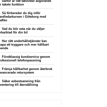
Därför är rätt takvinkel avgörande
r takets funktion
Så förbereder du dig inför
andledarkursen i Göteborg med
afiko
Vad du bör veta när du väljer
rkarblad för din bil
Hur rätt underhållstjänster kan
kapa ett tryggare och mer hållbart
oende
Förstklassig kundservice genom
rofessionell telefonpassning
Främja hållbarhet genom återbruk
 avancerade retursystem
Säker asbestsanering från
ventering till återställning