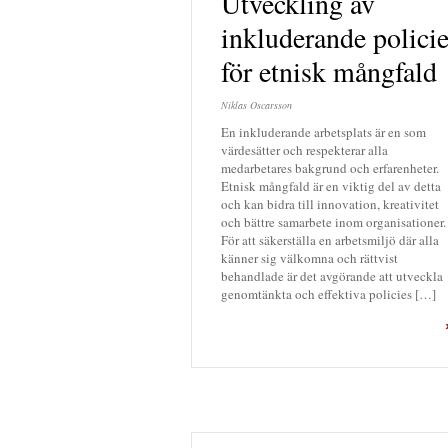
Utveckling av
inkluderande polici
för etnisk mångfald
Niklas Oscarsson
En inkluderande arbetsplats är en som
värdesätter och respekterar alla
medarbetares bakgrund och erfarenheter.
Etnisk mångfald är en viktig del av detta
och kan bidra till innovation, kreativitet
och bättre samarbete inom organisationer.
För att säkerställa en arbetsmiljö där alla
känner sig välkomna och rättvist
behandlade är det avgörande att utveckla
genomtänkta och effektiva policies […]