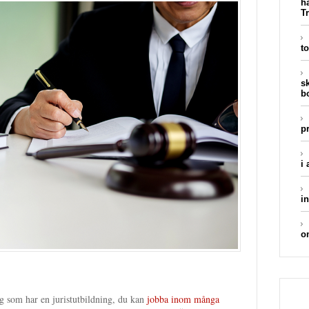
h
Tr
to
s
b
p
i
in
o
ig som har en juristutbildning, du kan
jobba inom många