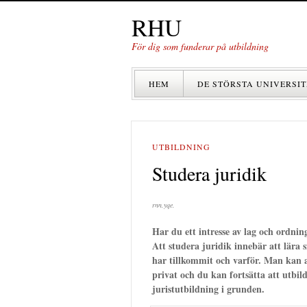
RHU
För dig som funderar på utbildning
HEM
DE STÖRSTA UNIVERSIT
UTBILDNING
Studera juridik
rnn.yqe.
Har du ett intresse av lag och ordnin
Att studera juridik innebär att lära 
har tillkommit och varför. Man kan 
privat och du kan fortsätta att utbil
juristutbildning i grunden.