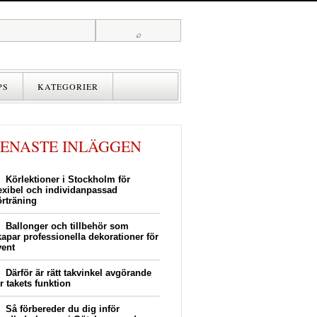
PS
KATEGORIER
UTBILDNING
ARBETE
SENASTE INLÄGGEN
FÖRETAG
Körlektioner i Stockholm för
ANSTÄLLDA
lexibel och individanpassad
örträning
Ballonger och tillbehör som
kapar professionella dekorationer för
vent
Därför är rätt takvinkel avgörande
r takets funktion
Så förbereder du dig inför