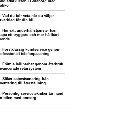
andledarkursen i Göteborg med
afiko
Vad du bör veta när du väljer
rkarblad för din bil
Hur rätt underhållstjänster kan
kapa ett tryggare och mer hållbart
oende
Förstklassig kundservice genom
rofessionell telefonpassning
Främja hållbarhet genom återbruk
 avancerade retursystem
Säker asbestsanering från
ventering till återställning
Personlig servicetekniker tar hand
m bilen med omsorg