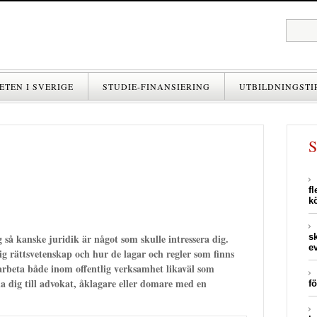
ETEN I SVERIGE
STUDIE-FINANSIERING
UTBILDNINGSTI
f
k
g så kanske juridik är något som skulle intressera dig.
s
e
sig rättsvetenskap och hur de lagar och regler som finns
arbeta både inom offentlig verksamhet likaväl som
da dig till advokat, åklagare eller domare med en
fö